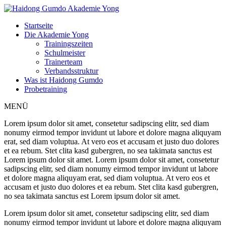
Skip
to
Startseite
the
Die
Akademie Yong
content
Trainingszeiten
Schulmeister
Trainerteam
Verbandsstruktur
Was ist
Haidong Gumdo
Probetraining
MENÜ
Lorem ipsum dolor sit amet, consetetur sadipscing elitr, sed diam
nonumy eirmod tempor invidunt ut labore et dolore magna aliquyam
erat, sed diam voluptua. At vero eos et accusam et justo duo dolores
et ea rebum. Stet clita kasd gubergren, no sea takimata sanctus est
Lorem ipsum dolor sit amet. Lorem ipsum dolor sit amet, consetetur
sadipscing elitr, sed diam nonumy eirmod tempor invidunt ut labore
et dolore magna aliquyam erat, sed diam voluptua. At vero eos et
accusam et justo duo dolores et ea rebum. Stet clita kasd gubergren,
no sea takimata sanctus est Lorem ipsum dolor sit amet.
Lorem ipsum dolor sit amet, consetetur sadipscing elitr, sed diam
nonumy eirmod tempor invidunt ut labore et dolore magna aliquyam